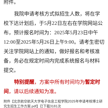
附件。
我院申请考核方式拟招生人数，将在学
校下达计划后，于5月2
2日左右在学院网站公
布，预计报名时间为：
202
5
年
5
月
23
日中午
1
2:
0
0
至2
025
年
5
月26日上午9:0
0
。请考生密切
关注学院网站上的通知，做好报名和考核准
备，务必在规定时间内完成系统报名与材料
提交。
特别提醒
，方案中所有时间均为
暂定时
间
，请以后续通知为准。
附件【
北京航空航天大学电子信息工程学院2025年申请考核博士研
究生招生工作方案.pdf
】已下载
3181
次