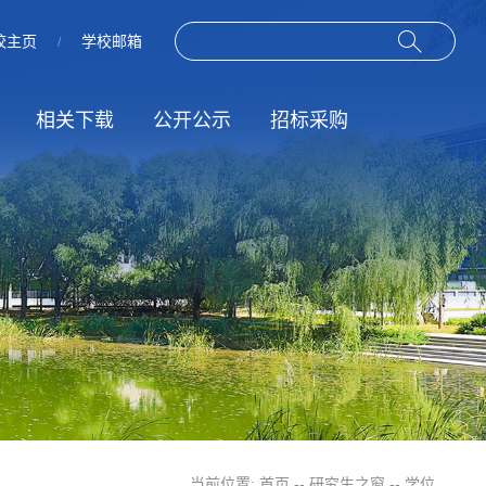
校主页
学校邮箱
/
相关下载
公开公示
招标采购
作
动
规章制度
招标信息
服务指南
结果公示
当前位置:
首页
--
研究生之窗
--
学位