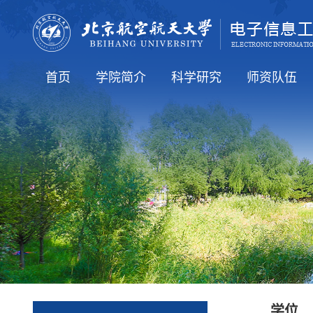
首页
学院简介
科学研究
师资队伍
学院要闻
通知公告
人才培养
就业信息
国际交流
学院介绍
学院领导
学术机构
行政机构
科研方向
科研学术
全体教工（在
知名学者
博导简介
硕导简介
人才招聘
老教师
学位