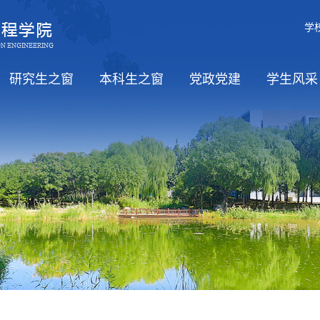
学
研究生之窗
本科生之窗
党政党建
学生风采
职）
招生
培养
学位
教务信息
党风廉政
工会活动
学习日
党政
思政工
学生活