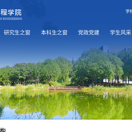
学
研究生之窗
本科生之窗
党政党建
学生风采
职）
招生
培养
学位
教务信息
党风廉政
工会活动
学习日
党政
思政工
学生活
构