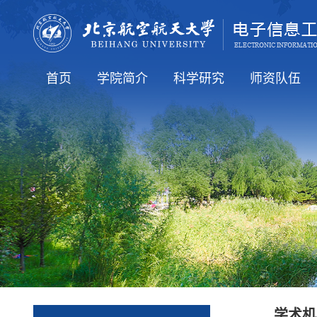
首页
学院简介
科学研究
师资队伍
学院要闻
通知公告
人才培养
就业信息
国际交流
学院介绍
学院领导
学术机构
行政机构
科研方向
科研学术
全体教工（在
知名学者
博导简介
硕导简介
老教师
学术机