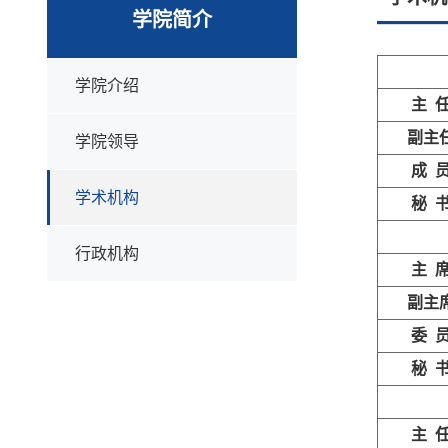
学院简介
学院介绍
主
任
副主
学院领导
成
员
学术机构
秘
书
行政机构
主 
副主
委 
秘
书
主
任