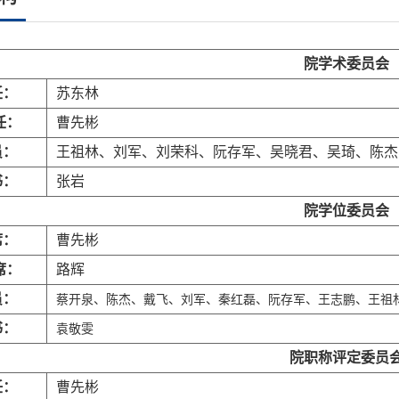
院学术委员会
：
苏东林
任：
曹先彬
：
王祖林、刘军、刘荣科、阮存军、吴晓君、吴琦、陈杰
：
张岩
院学位委员会
席：
曹先彬
席：
路辉
员：
蔡开泉、陈杰、戴飞、刘军、秦红磊、阮存军、王志鹏、王祖
：
袁敬雯
院职称评定委员
：
曹先彬