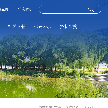
校主页
学校邮箱
/
相关下载
公开公示
招标采购
作
动
规章制度
招标信息
服务指南
结果公示
当前位置:
首页
--
学院简介
--
学术机构