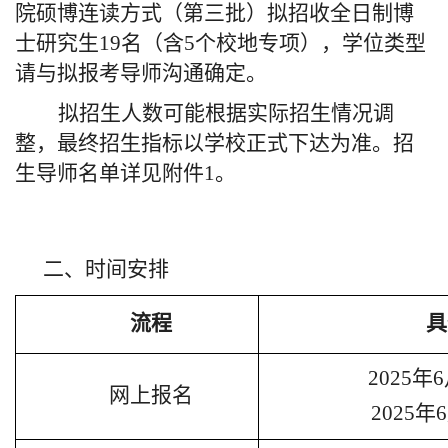
院硕博连读方式（第三批）拟招收全日制博
士研究生
19
名（含
5
个校地专项），学位类型
请与拟报考导师沟通确定。
拟招生人数可能根据实际招生情况调
整，最终招生指标以学校正式下达为准。招
生导师名单详见附件
1
。
二、时间安排
流程
具
2025
年
6
网上报名
2025
年