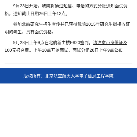
9月23
日开始，我院将通过短信、电话的方式分批通知面试资
26
12
格，通知截止日期
日上午
点。
2015
参加北航研究生招生宣传并已获得我院
年研究生拟接收证
明的考生，具有面试资格。
9
28
9
F820签到，
请注意带身份证及
月
日上午
点在北航新主楼
100元报名费
上午10
28
9
。
点开始面试，面试分组
日上午
点公布。
版权所有：北京航空航天大学电子信息工程学院