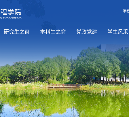
学
研究生之窗
本科生之窗
党政党建
学生风采
职）
招生
培养
学位
教务信息
党风廉政
工会活动
学习日
党政
思政工
学生活