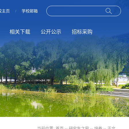
校主页
学校邮箱
/
相关下载
公开公示
招标采购
作
动
规章制度
招标信息
服务指南
结果公示
当前位置:
首页
--
研究生之窗
--
培养
-- 正文