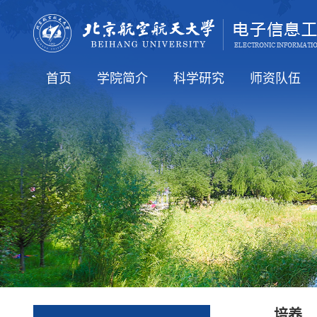
首页
学院简介
科学研究
师资队伍
学院要闻
通知公告
人才培养
就业信息
国际交流
学院介绍
学院领导
学术机构
行政机构
科研方向
科研学术
全体教工（在
知名学者
博导简介
硕导简介
老教师
培养