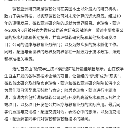
微软亚洲研究院是微软公司在美国本土以外最大的研究机构，
10
致力于尖端科技，以实现微软公司对未来计算的远大愿景。经过
年的迅猛发展，微软亚洲研究院的成就为世界瞩目。克瑞格・蒙迪
2006
6
在
年
月被任命为微软公司首席研究及战略官。蒙迪主要负责公
司的技术战略和长期投资，并管理微软研究院和其他技术研发项
目；公司的健康与教育业务部门；以及为数众多的技术孵化工作。
同时，蒙迪与全世界的政界及商界领袖一起致力于技术政策、法规
和标准相关事务。
活动首先由“微软学生技术俱乐部”进行最佳项目展示，由在校学
生自主开发的各种高技术含量的项目，让曾经的“梦想”成为“现实”，
微软首席研究及战略官克瑞格・蒙迪和微软亚洲研究院院长洪小文
为最佳项目颁奖表示鼓励与肯定；随后克瑞格・蒙迪进行主题演
讲，演讲内容包括讲解微软公司现行开发的高新技术和展示各种尖
端项目，以及项目开发在公共医疗与教育业务的实际应用。最后同
学们直接与克瑞格・蒙迪交流对话，表达心中的想法，以及由克瑞
格・蒙迪解答同学们对微软和微软新技术的疑问。