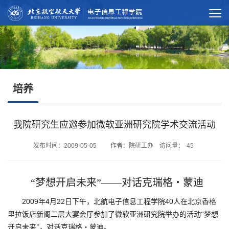
培养
我院研究生应邀参加微软亚洲研究院学术交流活动
发布时间：2009-05-05 作者：院研工办 访问量：
45
“梦想开启未来”――对话克瑞格・蒙迪
2009
4
22
40
年
月
日
下午，北航电子信息工程学院
人在北京香格
里拉饭店新阁二层大宴会厅参加了微软亚洲研究院举办的活动“梦想
开启未来”，对话克瑞格・蒙迪。