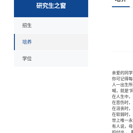
研究生之窗
招生
培养
学位
亲爱的
你可记得每
人一出生所
喊，就是“
在人生中，
在悲伤时，
在沮丧时，
在软弱时，
世上唯一永
有人说，母
的付出 ，