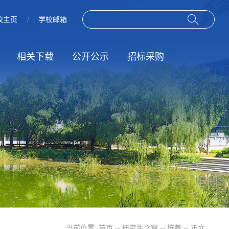
校主页
学校邮箱
/
相关下载
公开公示
招标采购
作
动
规章制度
招标信息
服务指南
结果公示
当前位置:
首页
--
研究生之窗
--
培养
-- 正文