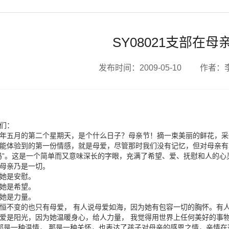
SY08021支部在
发布时间：2009-05-10 作者
同学们：
年五月的第二个星期天，是个什么日子？母亲节！摘一束美丽的鲜花，采
能体验到的第一份情感，就是母爱，尽管那时我们没有记忆，但对母亲有
妈”。这是一个简单而又意味深长的字眼，充满了希望、爱、抚慰和人的
母亲乃是一切。
她是安慰。
她是希望。
她是力量。
恒不变的也只有母爱， 有人说母爱如海，因为她有包容一切的胸怀。有
爱是阳光，因为她温暖身心，给人力量， 我觉得用世界上任何美好的事
 那是一种温情， 那是一种关怀，也表达了孩子对母亲的感恩之情，亲情在