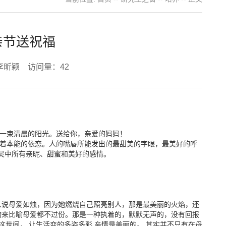
母亲节送祝福
：李昕颖 访问量：
42
一束清晨的阳光。送给你，亲爱的妈妈！
着本能的依恋。人的嘴唇所能发出的最甜美的字眼，最美好的呼
心灵中所有亲昵、甜蜜和美好的感情。
人说母爱如烛，因为她燃烧自己照亮别人，那是最美丽的火焰，还
物来比喻母爱都不过份。那是一种执着的，默默无声的，没有回报
这世间， 让生活变的多姿多彩,亲情是美丽的。 其实并不只有在母