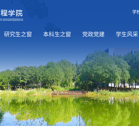
学
研究生之窗
本科生之窗
党政党建
学生风采
职）
招生
培养
学位
教务信息
党风廉政
工会活动
学习日
党政
思政工
学生活