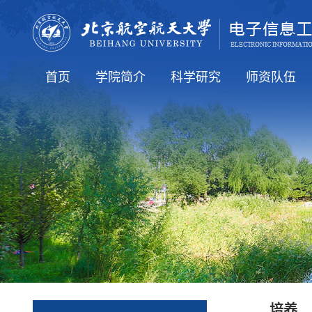
首页
学院简介
科学研究
师资队伍
学院要闻
通知公告
人才培养
就业信息
国际交流
学院介绍
学院领导
学术机构
行政机构
科研方向
科研学术
全体教工（在
知名学者
博导简介
硕导简介
老教师
培养