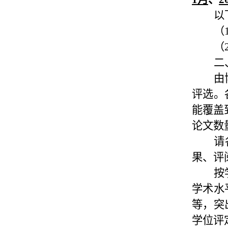
以
（
（
二
由
评选。
能覆盖
论文数
请
果、评
按
学术水
等，突
学位评