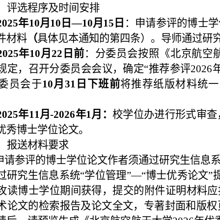
、评选程序及时间安排
 2025年10月10日—10月
15
日
：申请参评的博士学
件材料
（
具体见本通知的第四条）。导师通过研
2025年10月
22
日
前
：分委员会按照《北京航空
规定，召开分委员会会议，确定“推荐参评202
委员会于
10月31日下班前
将推荐纸版材料统一
2025年11月-2026年1月：
校学位办进行形式审查
优秀博士学位论文。
、报送材料要求
.申请参评的博士学位论文作者须通过研究生信息
过研究生信息系统“学位管理”
—
“博士优秀论文”
攻读博士学位期间获得，提交的附件证明材料应按
术论文的检索报告及论文全文，专著封面和版权