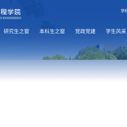
学
研究生之窗
本科生之窗
党政党建
学生风采
职）
招生
培养
学位
教务信息
党风廉政
工会活动
学习日
党政
思政工
学生活