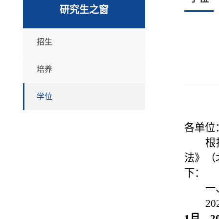
研究生之窗
招生
培养
学位
各单位
根
法》（
下：
一
2
1月
、
2