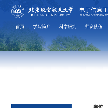
首页
学院简介
科学研究
师资队伍
学院要闻
通知公告
人才培养
就业信息
国际交流
学院介绍
学院领导
学术机构
行政机构
科研方向
科研学术
全体教工（在
知名学者
博导简介
硕导简介
人才招聘
老教师
学位