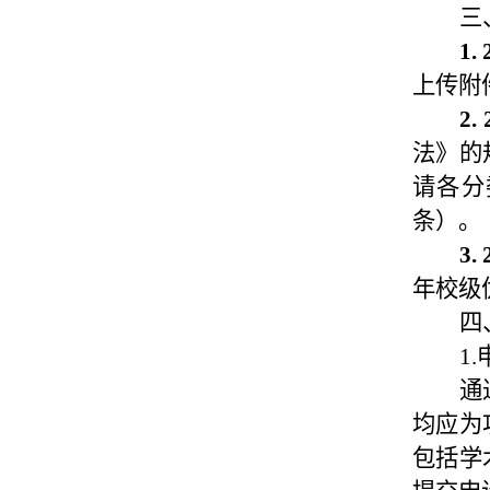
三
1.
上传附
2.
法》的
请各分
条）。
3.
年校级
四
1
通
均应为
包括学