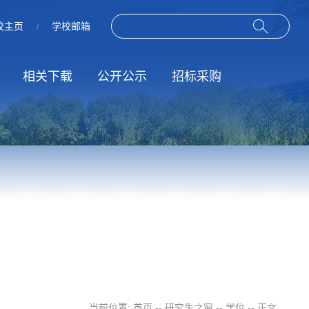
校主页
学校邮箱
/
相关下载
公开公示
招标采购
作
动
规章制度
招标信息
服务指南
结果公示
当前位置:
首页
--
研究生之窗
--
学位
-- 正文