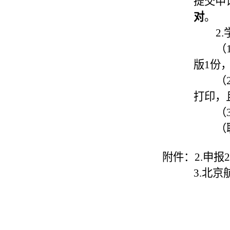
提交申
对
。
2
（
版1份
（
打印，
（
（
附件：2.申报2
3.
北京