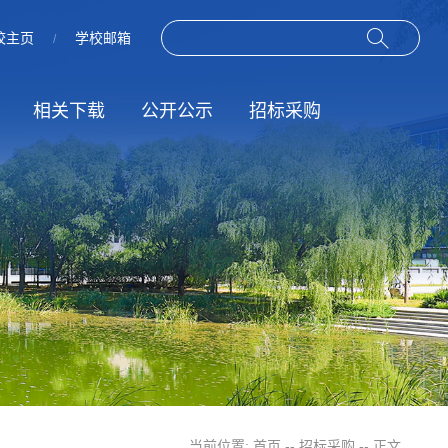
校主页
学校邮箱
/
相关下载
公开公示
招标采购
作
动
规章制度
招标信息
服务指南
结果公示
当前位置:
首页
--
招标采购
-- 正文