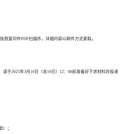
执照复印件
PDF
扫描件，详细内容以邮件方式索取。
，请于
202
5
年
3
月
10
日（含
10
日）
12
：
00
前准备好下述材料并投递
章）；