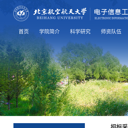
首页
学院简介
科学研究
师资队伍
学院要闻
通知公告
人才培养
就业信息
国际交流
学院介绍
学院领导
学术机构
行政机构
科研方向
科研学术
全体教工（在
知名学者
博导简介
硕导简介
老教师
招标采