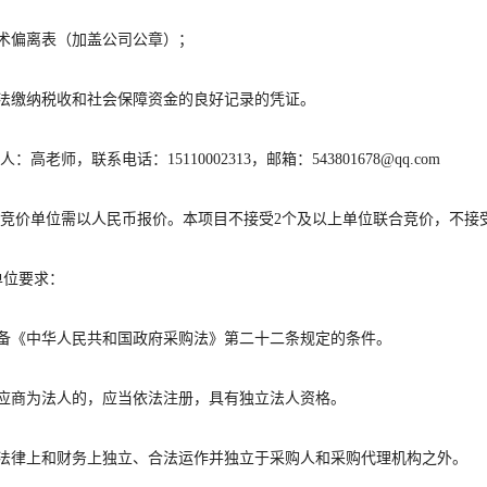
术偏离表（加盖公司公章）；
法缴纳税收和社会保障资金的良好记录的凭证。
人：
高
老师，联系电话：
15110002313
，邮箱：
543801678@
qq
.com
竞价单位需以人民币报价。本项目不接受
2
个及以上单位联合竞价，不接
单位要求：
备《中华人民共和国政府采购法》第二十二条规定的条件。
应商为法人的，应当依法注册，具有独立法人资格。
法律上和财务上独立、合法运作并独立于采购人和采购代理机构之外。