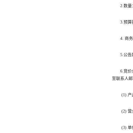
2.
数量
3.
预算
4.
商务
5.
公告
6.
竞价
至联系人邮
(1)
产
(2)
营
(
3)
单