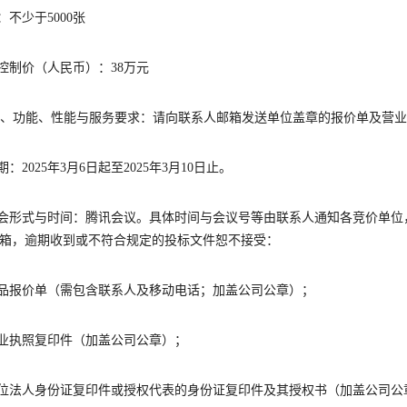
：
不少于
5000
张
控制价（人民币）：
38
万元
、功能、性能与服务要求：
请向联系人邮箱发送单位盖章的报价单及营业
期：
202
5
年
3
月
6
日起至
202
5
年
3
月
10
日止。
会形式与时间：腾讯会议。具体时间与会议号等由联系人通知各竞价单位
箱，逾期收到或不符合规定的投标文件恕不接受：
品报价单（需包含联系人及移动电话；加盖公司公章）；
业执照复印件（加盖公司公章）
；
位法人身份证复印件或授权代表的身份证复印件及其授权书（加盖公司公