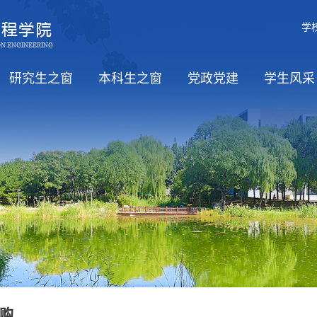
学
研究生之窗
本科生之窗
党政党建
学生风采
职）
招生
培养
学位
教务信息
党风廉政
工会活动
学习日
党政
思政工
学生活
购