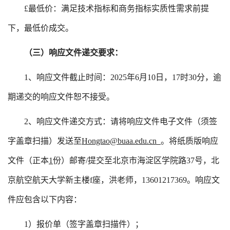
£
最低价：满足技术指标和商务指标实质性需求前提
下，最低价成交。
（三）响应文件递交要求：
1、响应文件截止时间：
2025年6月10日，17时30分，逾
期递交的响应文件恕不接受。
2、响应文件递交方式：请将响应文件电子文件（须签
字盖章扫描）发送至
Hongtao@buaa.edu.cn
。将纸质版响应
文件（正本
1
份
）邮寄
/提交至北京市海淀区学院路37号，北
京航空航天大学新主楼f座
，
洪老师，
13601217369
。
响应文
件应包含以下内容：
1）报价单
（签字盖章扫描件）；