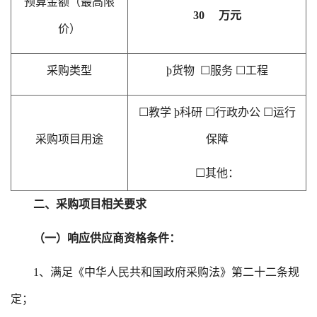
预算金额（最高限
30
万元
价）
采购类型
þ
货物
☐
服务
☐
工程
☐
教学
þ
科研
☐
行政办公
☐
运行
采购项目用途
保障
☐
其他：
二、采购项目相关要求
（一）响应供应商资格条件：
1、满足《中华人民共和国政府采购法》第二十二条规
定；