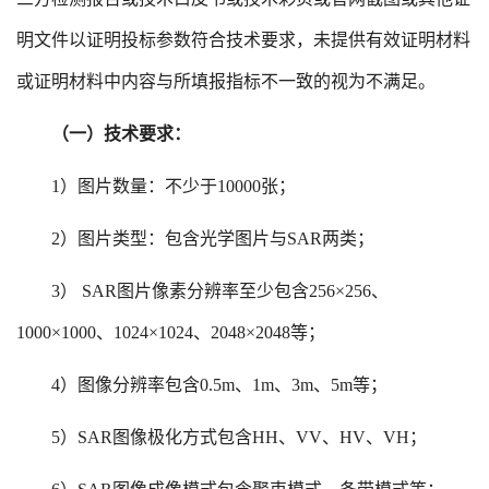
明文件以证明投标参数符合技术要求，未提供有效证明材料
或证明材料中内容与所填报指标不一致的视为不满足。
（一）技术要求：
1）
图片数量
：
不少于
10000张
；
2）
图片类型
：
包含光学图片与
SAR两类
；
3）
SAR图片像素分辨率
至少
包含
256×256、
1000×1000、1024×1024、2048×2048等；
4
）图像分辨率包含
0.5m、1m、3m、5m等；
5
）
SAR图像极化方式包含HH、VV、HV、VH；