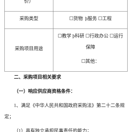
价）
采购类型
☐
货物
þ
服务
☐
工程
☐
教学
þ
科研
☐
行政办公
☐
运行
保障
采购项目用途
☐
其他：
二、采购项目相关要求
（一）响应供应商资格条件：
1、满足《中华人民共和国政府采购法》第二十二条规
定；
（
1）具有独立承担民事责任的能力；