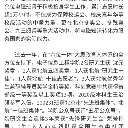
余位电磁班骨干积极投身学生工作，累计志愿时长
超1万小时，不仅成为保障校运会、校庆嘉年华等
校级活动的中坚力量，更在北京冬奥会、冬残奥
会、九三阅兵等重大活动中，将电磁知识转化为服
务国家的实际能力。
过去一年，在“六位一体”大思政育人体系的全
方位支持下，电子信息工程学院2名研究生获“沈元
奖章”，2人获北航五四奖章，1人获北航“研究生十
佳”，1人获北航“十佳志愿者”，3人获北航优秀学
生兼职辅导员奖学金特等奖，科创竞赛中共获得省
部级一等奖及以上奖项13项。2
0
20级本科生王治
强参军入伍。210231班获北京市“先进班集体”、北
航“十佳班集体”。学院公众号获评“五星公众号”，
院研究生会连续3年荣获“先锋研究生会”荣誉称
号，“生”入人心实践队获全国生态类社团