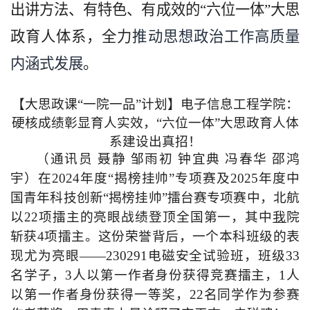
出讲方法、有特色、有成效的“六位一体”大思
政育人体系，全力
推动思想政治工作高质量
内涵式发展
。
【大思政课“一院一品”计划】电子信息工程学院：
硬核成绩彰显育人实效，“六位一体”大思政育人体
系建设出真招！
（通讯员 聂静 邹雨初 钟宜典 冯春华 邵鸿
宇）在2024年度“揭榜挂帅”专项赛及2025年度中
国青年科技创新“揭榜挂帅”擂台赛专项赛中，北航
以22项擂主的亮眼战绩登顶全国第一，其中
我
院
斩获4项擂主。这份荣誉背后，一个本科班级的表
现尤为亮眼——2
30291
电磁安全试验班，班级
33
名学子，3人以第一作者身份获得竞赛擂主，1人
以第一作者身份获得一等奖，22名同学作为参赛