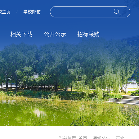
校主页
学校邮箱
/
相关下载
公开公示
招标采购
作
动
规章制度
招标信息
服务指南
结果公示
当前位置:
首页
--
通知公告
-- 正文