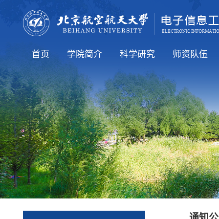
首页
学院简介
科学研究
师资队伍
学院要闻
通知公告
人才培养
就业信息
国际交流
学院介绍
学院领导
学术机构
行政机构
科研方向
科研学术
全体教工（在
知名学者
博导简介
硕导简介
老教师
通知公