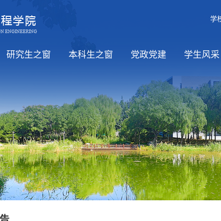
学
研究生之窗
本科生之窗
党政党建
学生风采
职）
招生
培养
学位
教务信息
党风廉政
工会活动
学习日
党政
思政工
学生活
告