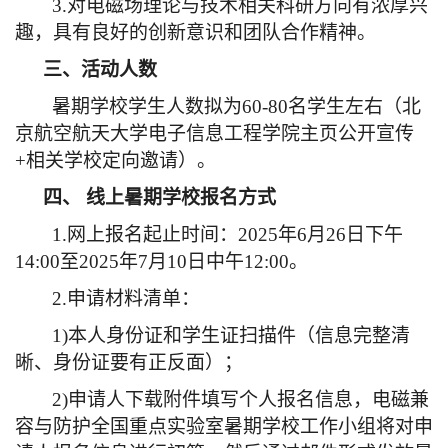
3.
对电磁场理论与技术相关科研方向有浓厚兴
趣，具有良好的创新意识和团队合作精神。
三、活动人数
暑期学校学生人数拟为
60-80
名学生左右（北
京航空航天大学电子信息工程学院主页公开宣传
+
相关学校定向邀请）。
四、
线上暑期学校报名方式
1.
网上报名起止时间：
2025
年
6
月
26
日下午
14:00
至
2025
年
7
月
10
日中午
12:00
。
2.
申请材料清单：
1)
本人身份证和学生证扫描件（信息完整清
晰、身份证要有正反面）；
2)
申请人下载附件填写个人报名信息，
电磁兼
容与防护全国重点实验室暑期学校工作小组将对申