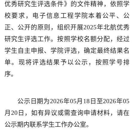
优秀研究生评选条件》
的文件精神
，依照
学
校要求
，电子信息工程学院本着公平、公
正、公开的原则，组织开展
2025
年北航优秀
研究生评选工作
。
按照学校名额分配，经过
学生自主申报、学院评选，确定最终结果名
单
。现将
评选
结果予以公示
，
按照学号排
序。
公示日期为
202
6
年
05
月
18
日至
202
6
年
05
月
20
日，如有异议或需查询申请材料，请在
公示期内联系
学生
工作办公室。