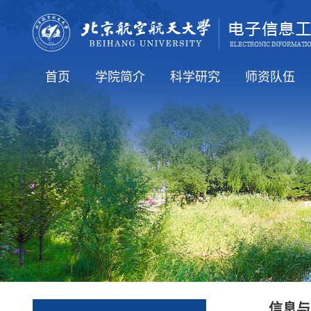
首页
学院简介
科学研究
师资队伍
学院要闻
通知公告
人才培养
就业信息
国际交流
学院介绍
学院领导
学术机构
行政机构
科研方向
科研学术
全体教工（在
知名学者
博导简介
硕导简介
老教师
信息与