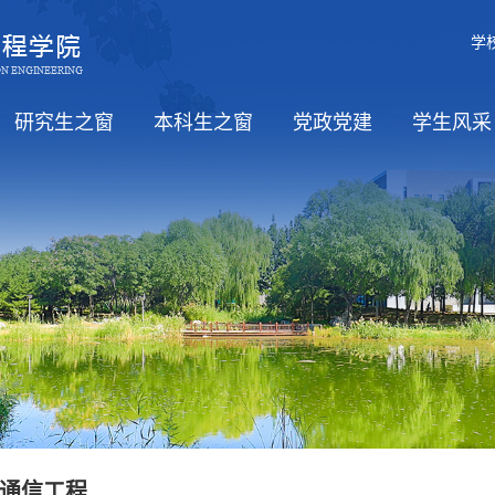
学
研究生之窗
本科生之窗
党政党建
学生风采
职）
招生
培养
学位
教务信息
党风廉政
工会活动
学习日
党政
思政工
学生活
通信工程