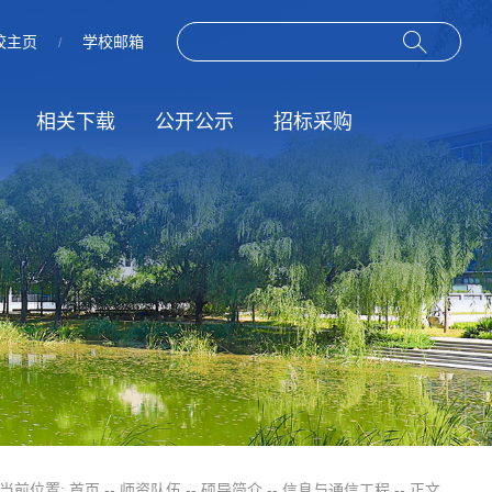
校主页
学校邮箱
/
相关下载
公开公示
招标采购
作
动
规章制度
招标信息
服务指南
结果公示
当前位置:
首页
--
师资队伍
--
硕导简介
--
信息与通信工程
-- 正文