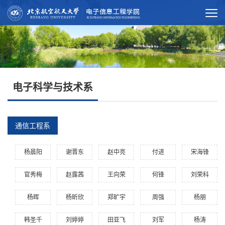
电子科学与技术系
通信工程系
杨晨阳
谢晋东
赵中亮
付进
宋海锋
官秀梅
赵露茜
王向荣
何锋
刘荣科
杨晖
杨昕欣
郑旷宇
周强
杨朋
韩圣千
刘婷婷
田亚飞
刘军
杨涛