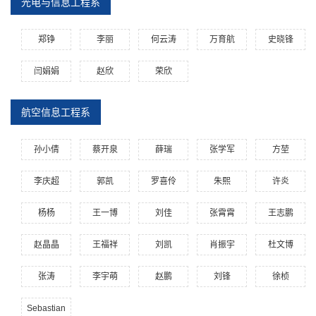
光电与信息工程系
郑铮
李丽
何云涛
万育航
史晓锋
闫娟娟
赵欣
荣欣
航空信息工程系
孙小倩
蔡开泉
薛瑞
张学军
方堃
李庆超
郭凯
罗喜伶
朱熙
许炎
杨杨
王一博
刘佳
张霄霄
王志鹏
赵晶晶
王福祥
刘凯
肖振宇
杜文博
张涛
李宇萌
赵鹏
刘锋
徐桢
Sebastian