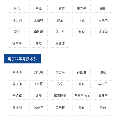
孙兵
于泽
门志荣
王文光
黄勤
许小剑
王祖林
徐迈
杨威
何晓雨
高飞
李胜曦
孙进平
赵巍
姚现勋
徐华平
陈杰
王鹏波
电子科学与技术系
刘清涛
刘巧梅
李志平
孙国琳
洪韬
熊庆旭
王正鹏
方宁
邓晖
李洪革
全绍辉
许鼎
诸葛晓栋
李志平(女)
武建华
苗俊刚
阮存军
吴晓君
张岩
陈赛