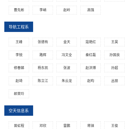
曹先彬
李峭
赵岭
高强
导航工程系
王峰
张德有
金天
寇艳红
王昊
李锐
路辉
冯文全
秦红磊
孙国良
修春娣
杨东凯
张波
赵洪博
孙超
赵琦
陈立江
朱云龙
赵昀
丛丽
郎荣玲
空天信息系
曾虹程
邓欣
雷鹏
蒋铼
王俊