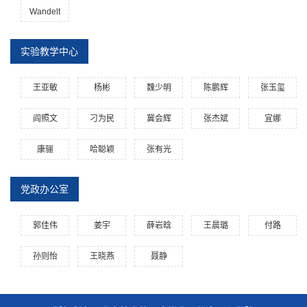
Wandelt
实验教学中心
王亚敏
杨彬
魏少明
陈鹏辉
张玉玺
阎照文
刁为民
冀会辉
张杰斌
宜娜
康骊
哈聪颖
张有光
党政办公室
郭佳伟
姜宇
薛岩晗
王晨璐
付路
孙则怡
王晓燕
聂静