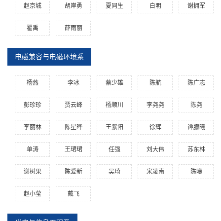
赵京城
胡岸勇
夏同生
白明
谢拥军
翟禹
薛雨丽
电磁兼容与电磁环境系
杨燕
李冰
蔡少雄
陈航
陈广志
彭珍珍
贾云峰
杨顺川
李尧尧
陈尧
李丽林
陈星晔
王紫阳
徐辉
谭朦曦
单涛
王珺珺
任强
刘大伟
苏东林
谢树果
陈爱新
吴琦
宋凌南
陈曦
赵小莹
戴飞